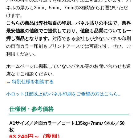
ネルの厚みも3mm、5mm、7mmの3種類からお選びいただ
けます。
こちらの商品は弊社独自の印刷、パネル貼りの手法で、業界
最安値級の値段でご提供しており、値段も品質についても一
押し商品となります。
対応できる会社もが少ないパネル印刷
の両面カラー印刷もプリントアースでは可能です。ぜひ、ご
利用ください。
ホームページに掲載していないパネル等のお問い合わせも遠
慮なくご相談ください。
→ 特別仕様を相談する
小ロット(1部以上)のパネル印刷をご希望の方はこちら。
仕様例・参考価格
A1サイズ／片面カラー／コート135kg+7mmパネル／50
枚
63,240円～（税別）