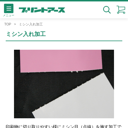
メニュー
検索
TOP
ミシン入れ加工
ミシン入れ加工
印刷物に切り取りやすい様にミシン目（点線）を施す加工で