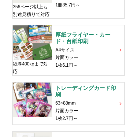
1冊
35.7
円～
356ページ以上も
別途見積りで対応
厚紙フライヤー・カー
ド・台紙印刷
A4サイズ
片面カラー
紙厚400kgまで対
1枚
6.1
円～
応
トレーディングカード印
刷
63×88mm
片面カラー
1枚
2.7
円～