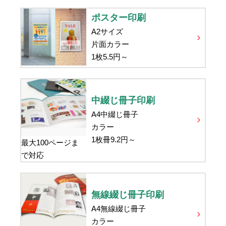
ポスター印刷
A2サイズ
片面カラー
1枚
5.5
円～
中綴じ冊子印刷
A4中綴じ冊子
カラー
1枚冊
9.2
円～
最大100ページま
で対応
無線綴じ冊子印刷
A4無線綴じ冊子
カラー