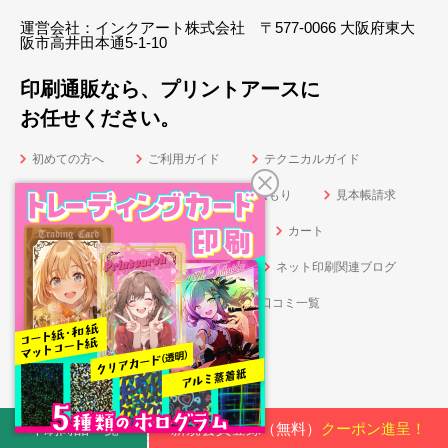
運営会社：インクアート株式会社 〒577-0066 大阪府東大
阪市高井田本通5-1-10
印刷通販なら、プリントアースに
お任せください。
初めての方へ
ご利用ガイド
テクニカルガイド
納期カレンダー
お問い合せ・お見積もり
見本帳請求
ログイン
新規会員登録（無料）
カート
テンプレート
印刷データ入稿
ネット印刷関連ブログ
チラシ印刷・フライヤー印刷・ビラ印刷の口コミ一覧
オリジナル封筒印刷の口コミ一覧
中綴じ冊子印刷の口コミ一覧
印刷商品一覧
新規会員登録（無料）
クーポン進呈！
利用規約
会員規約
個人情報保護方針