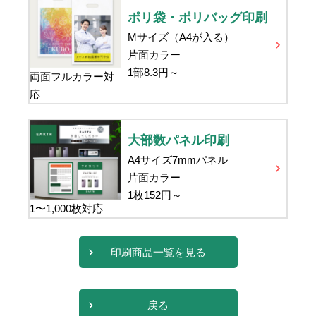
ポリ袋・ポリバッグ印刷
Mサイズ（A4が入る）
片面カラー
1部
8.3
円～
両面フルカラー対
応
大部数パネル印刷
A4サイズ7mmパネル
片面カラー
1枚
152
円～
1〜1,000枚対応
印刷商品一覧を見る
戻る