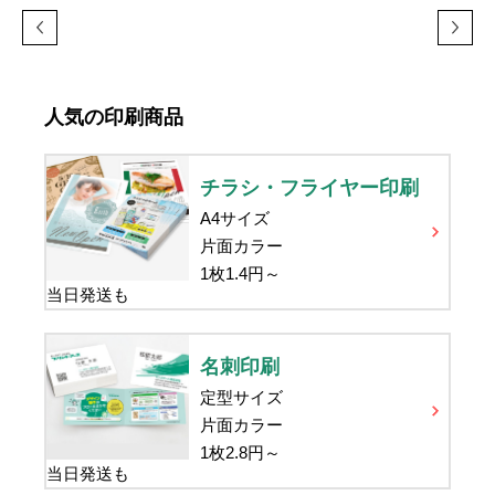
人気の印刷商品
チラシ・フライヤー印刷
A4サイズ
片面カラー
1枚
1.4
円～
当日発送も
名刺印刷
定型サイズ
片面カラー
1枚
2.8
円～
当日発送も