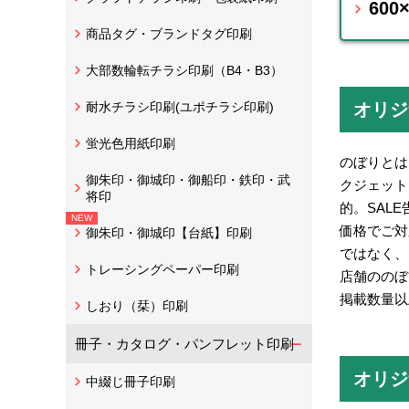
60
商品タグ・ブランドタグ印刷
大部数輪転チラシ印刷（B4・B3）
オリジ
耐水チラシ印刷(ユポチラシ印刷)
蛍光色用紙印刷
のぼりとは
御朱印・御城印・御船印・鉄印・武
クジェット
将印
的。SAL
価格でご対
御朱印・御城印【台紙】印刷
ではなく、
トレーシングペーパー印刷
店舗ののぼ
掲載数量以
しおり（栞）印刷
冊子・カタログ・パンフレット印刷
オリジ
中綴じ冊子印刷