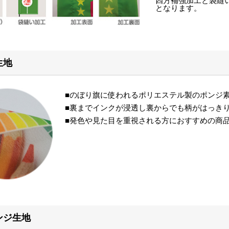
四方補強加工と袋縫
となります。
生地
■のぼり旗に使われるポリエステル製のポンジ
■裏までインクが浸透し裏からでも柄がはっき
■発色や見た目を重視される方におすすめの商
ンジ生地