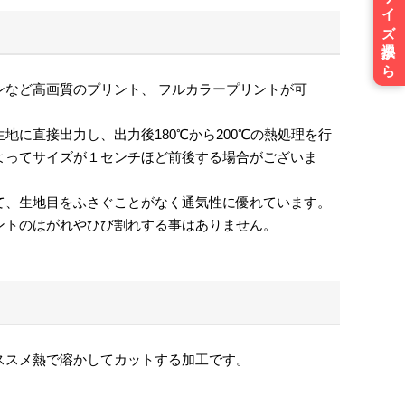
ご注文はサイズ選択から
ンなど高画質のプリント、 フルカラープリントが可
地に直接出力し、出力後180℃から200℃の熱処理を行
よってサイズが１センチほど前後する場合がございま
て、生地目をふさぐことがなく通気性に優れています。
ントのはがれやひび割れする事はありません。
ススメ熱で溶かしてカットする加工です。