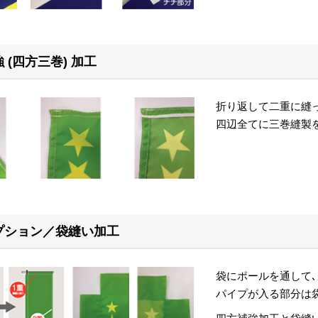
 (四方三巻) 加工
折り返して二重に縫
四辺全てに三巻縫製
プション／袋縫い加工
袋にポールを通して
パイプが入る部分は