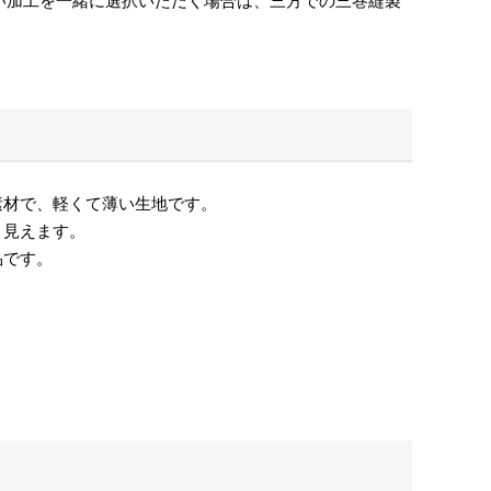
い加工を一緒に選択いただく場合は、三方での三巻縫製
素材で、軽くて薄い生地です。
り見えます。
品です。