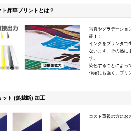
クト昇華プリントとは？
写真やグラデーショ
能！！
インクをプリンタで生
ないます。その熱に
す。
染色することによっ
伸縮にも強く、プリ
ット (熱裁断) 加工
コスト重視の方にお