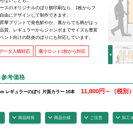
らないことも。
ースのオリジナルのぼり旗印刷なら、1枚からフ
自由にデザインして制作できます。
昇華プリントで発色鮮やか、裏からでも柄がはっ
品質。レギュラーからジャンボまでサイズも豊富
ベント向けの防炎のぼりにも対応しています。
データ入稿対応
最小ロット1枚から対応
・参考価格
11,800円～（税別
00mm レギュラーのぼり 片面カラー 10本
商品特長
商品仕様
ご注意
加工