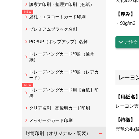
大礼紙の和
診察券印刷・整理券印刷（色紙）
【厚み】
席札・エスコートカード印刷
・90g/m
2
プレミアムブラック名刺
POPUP（ポップアップ）名刺
ご注文
トレーディングカード印刷（通常
紙）
トレーディングカード印刷（レアカ
レーヨ
ード）
トレーディングカード用【台紙】印
刷
【用紙名
レーヨン雲
クリア名刺・高透明カード印刷
【特徴】
メッセージカード印刷
雲竜の毛(
封筒印刷（オリジナル・既製）