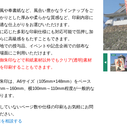
風や奉書紙など、風合い豊かなラインナップをご
かりとした厚みや柔らかな質感など、印刷内容に
適な仕上がりをお選びいただけます。
に応じた多彩な印刷仕様にも対応可能で箔押し加
らに高級感をもたすこともできます。
地での授与品、イベントや記念企画での頒布な
場面にご利用いただけます。
御朱印などで和紙素材以外でもクリア(透明)素材
を印刷することもできます。
朱印は、A6サイズ（105mm×148mm）をベース
mm～160mm、横100mm～110mm程度が一般的な
ります。
していないページ数や仕様の印刷もお気軽にお問
ださい。
様を相談する