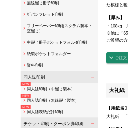
無線綴じ冊子印刷
た模様と暖
折パンフレット印刷
【厚み】
フリーペーパー印刷(スクラム製本・
・108kg 
空綴じ）
※他に「6
ご希望の方
中綴じ冊子ポケットフォルダ印刷
紙製ポケットフォルダー
ご注文
資料印刷
同人誌印刷
同人誌印刷（中綴じ製本）
大礼紙
同人誌印刷（無線綴じ製本）
【用紙名
同人誌表紙だけ印刷
大礼紙 「
チケット印刷・クーポン券印刷