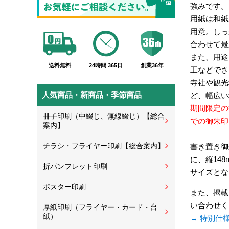
強みです。
用紙は和紙
用意。しっ
合わせて最
また、用途
送料無料
24時間 365日
創業36年
工などでさ
寺社や観光
人気商品・新商品・季節商品
ど、幅広い
期間限定の
冊子印刷（中綴じ、無線綴じ）【総合
での御朱印
案内】
チラシ・フライヤー印刷【総合案内】
書き置き御
に、縦148
折パンフレット印刷
サイズとな
ポスター印刷
また、掲載
い合わせく
厚紙印刷（フライヤー・カード・台
紙）
→ 特別仕