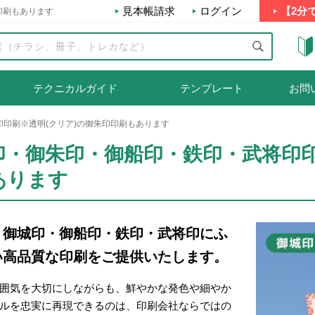
見本帳請求
ログイン
【2分
印刷もあります
テクニカルガイド
テンプレート
お問
印刷※透明(クリア)の御朱印印刷もあります
印・御朱印・御船印・鉄印・武将印印
あります
・御城印・御船印・鉄印・武将印にふ
い高品質な印刷をご提供いたします。
囲気を大切にしながらも、鮮やかな発色や細やか
ルを忠実に再現できるのは、印刷会社ならではの