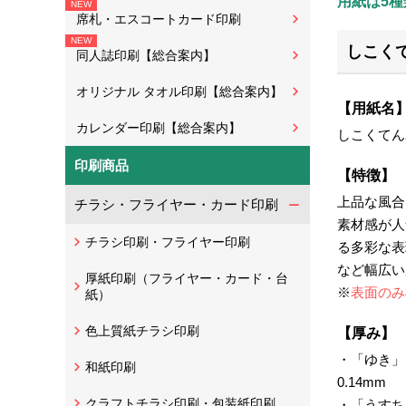
用紙は5種
席札・エスコートカード印刷
しこく
同人誌印刷【総合案内】
オリジナル タオル印刷【総合案内】
【用紙名
カレンダー印刷【総合案内】
しこくてん
印刷商品
【特徴】
上品な風合
チラシ・フライヤー・カード印刷
素材感が人
チラシ印刷・フライヤー印刷
る多彩な表
など幅広い
厚紙印刷（フライヤー・カード・台
※
表面のみ
紙）
色上質紙チラシ印刷
【厚み】
・「ゆき」「
和紙印刷
0.14mm
クラフトチラシ印刷・包装紙印刷
・「うすちゃ