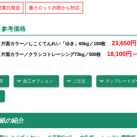
7営業日発送
最小ロット25部から対応
・参考価格
23,65
／片面カラー／しこくてんれい「ゆき」60kg／100枚
18,100
／片面カラー／クラシコトレーシング73kg／500枚
長
加工オプション
ご注文
テンプレートダ
紙の紹介