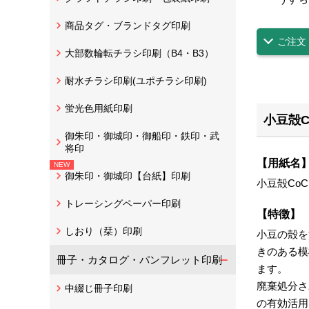
商品タグ・ブランドタグ印刷
ご注文
大部数輪転チラシ印刷（B4・B3）
耐水チラシ印刷(ユポチラシ印刷)
蛍光色用紙印刷
小豆殻C
御朱印・御城印・御船印・鉄印・武
将印
【用紙名
御朱印・御城印【台紙】印刷
小豆殻CoC
トレーシングペーパー印刷
【特徴】
しおり（栞）印刷
小豆の殻を
きのある模
冊子・カタログ・パンフレット印刷
ます。
廃棄処分さ
中綴じ冊子印刷
の有効活用