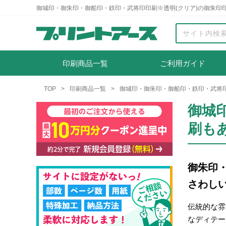
御城印・御朱印・御船印・鉄印・武将印印刷※透明(クリア)の御朱印
印刷商品一覧
ご利用ガイド
TOP
印刷商品一覧
御城印・御朱印・御船印・鉄印・武将印
御城
刷も
御朱印
さわし
伝統的な雰
なディテー