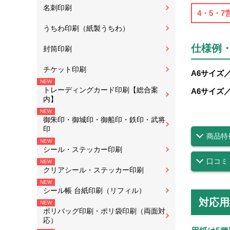
名刺印刷
4・5・
うちわ印刷（紙製うちわ）
仕様例
封筒印刷
チケット印刷
A6サイズ
トレーディングカード印刷【総合案
A6サイズ
内】
御朱印・御城印・御船印・鉄印・武将
印
商品特
シール・ステッカー印刷
口コミ
クリアシール・ステッカー印刷
シール帳 台紙印刷（リフィル）
対応用
ポリバッグ印刷・ポリ袋印刷（両面対
応）