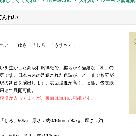
類(しこくてんれい ・ 小豆殻CoC ・ 大礼紙 ・ レーヨン雲
てんれい
】
れい 「ゆき」「しろ」「うすちゃ」
いを生かした高級和風洋紙で、柔らかく繊細な「和」の
気です。日本古来の洗練された色調が、どこまでも広が
現の舞台を演出します。表面強度が高く、便箋、包装紙
用途で展開可能。
模様が入ってますが、裏面は無地の用紙です。
しろ」60kg 厚さ：約0.10mm / 90kg 厚さ：約
」90kg 厚さ：約 0.14mm