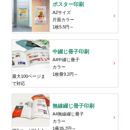
ポスター印刷
A2サイズ
片面カラー
1枚
5.5
円～
中綴じ冊子印刷
A4中綴じ冊子
カラー
1枚冊
9.2
円～
最大100ページま
で対応
無線綴じ冊子印刷
A4無線綴じ冊子
カラー
1冊
35.7
円～