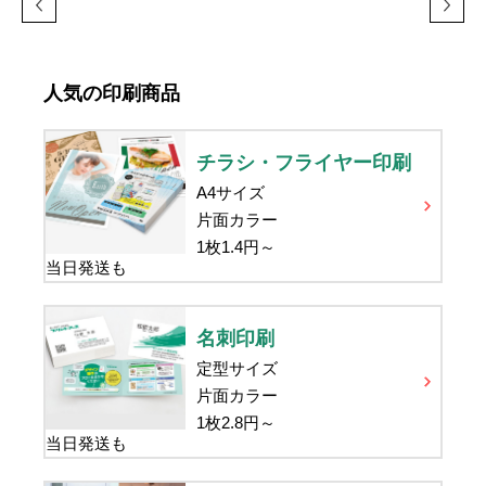
人気の印刷商品
チラシ・フライヤー印刷
A4サイズ
片面カラー
1枚
1.4
円～
当日発送も
名刺印刷
定型サイズ
片面カラー
1枚
2.8
円～
当日発送も