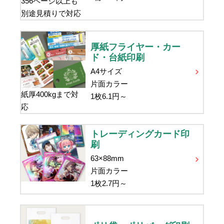
356ページ以上も
別途見積りで対応
厚紙フライヤー・カー
ド・台紙印刷
A4サイズ
片面カラー
紙厚400kgまで対
1枚
6.1
円～
応
トレーディングカード印
刷
63×88mm
片面カラー
1枚
2.7
円～