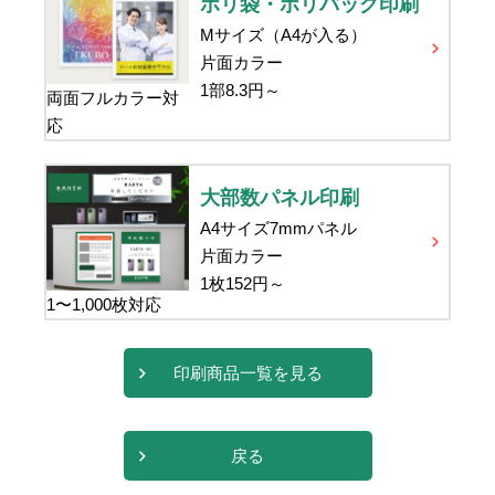
ポリ袋・ポリバッグ印刷
Mサイズ（A4が入る）
片面カラー
1部
8.3
円～
両面フルカラー対
応
大部数パネル印刷
A4サイズ7mmパネル
片面カラー
1枚
152
円～
1〜1,000枚対応
印刷商品一覧を見る
戻る