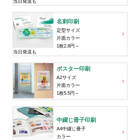
当日発送も
名刺印刷
定型サイズ
片面カラー
1枚
2.8
円～
当日発送も
ポスター印刷
A2サイズ
片面カラー
1枚
5.5
円～
中綴じ冊子印刷
A4中綴じ冊子
カラー