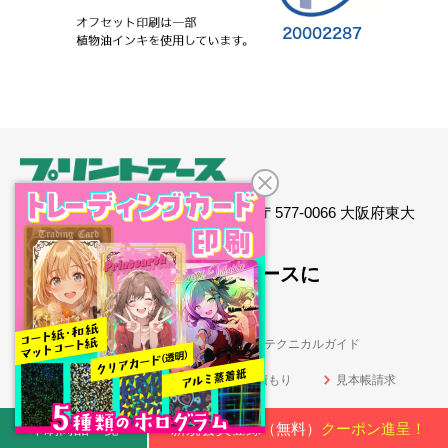
運営会社：インクアート株式会社 〒577-0066 大阪府東大
阪市高井田本通5-1-10
印刷通販なら、プリントアースに
お任せください。
初めての方へ
ご利用ガイド
テクニカルガイド
納期カレンダー
お問い合せ・お見積もり
見本帳請求
ログイン
新規会員登録（無料）
カート
印刷商品一覧
新規会員登録（無料）
クーポン進呈！