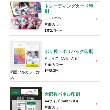
トレーディングカード印
刷
63×88mm
片面カラー
1枚
2.7
円～
ポリ袋・ポリバッグ印刷
Mサイズ（A4が入る）
片面カラー
1部
8.3
円～
両面フルカラー対
応
大部数パネル印刷
A4サイズ7mmパネル
片面カラー