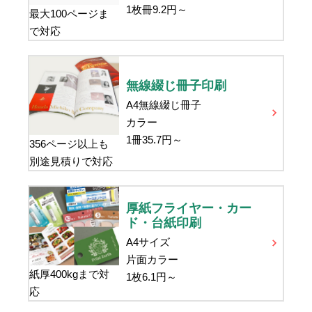
1枚冊
9.2
円～
最大100ページま
で対応
無線綴じ冊子印刷
A4無線綴じ冊子
カラー
1冊
35.7
円～
356ページ以上も
別途見積りで対応
厚紙フライヤー・カー
ド・台紙印刷
A4サイズ
片面カラー
紙厚400kgまで対
1枚
6.1
円～
応