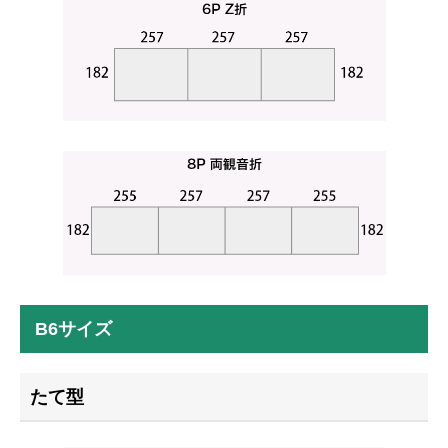
B6サイズ
たて型