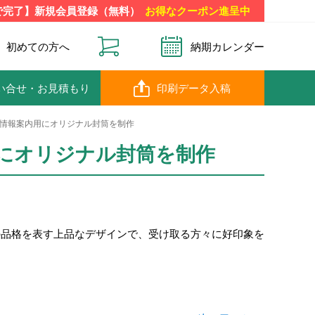
で完了】新規会員登録（無料）
お得なクーポン進呈中
初めての方へ
納期カレンダー
い合せ
・お見積もり
印刷データ入稿
情報案内用にオリジナル封筒を制作
にオリジナル封筒を制作
の品格を表す上品なデザインで、受け取る方々に好印象を