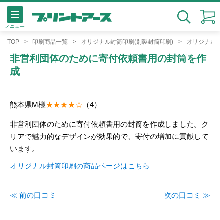
メニュー
検索
TOP
印刷商品一覧
オリジナル封筒印刷(別製封筒印刷)
オリジナル封
非営利団体のために寄付依頼書用の封筒を作
成
熊本県
M様
（4）
非営利団体のために寄付依頼書用の封筒を作成しました。ク
リアで魅力的なデザインが効果的で、寄付の増加に貢献して
います。
オリジナル封筒印刷の商品ページはこちら
≪ 前の口コミ
次の口コミ ≫