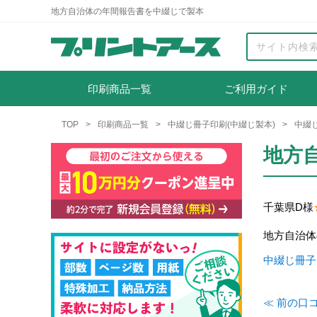
地方自治体の年間報告書を中綴じで製本
印刷商品一覧
ご利用ガイド
TOP
印刷商品一覧
中綴じ冊子印刷(中綴じ製本)
中綴
地方
千葉県
D様
地方自治体
中綴じ冊子
≪ 前の口