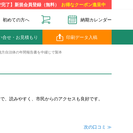
で完了】新規会員登録（無料）
お得なクーポン進呈中
初めての方へ
納期カレンダー
い合せ
・お見積もり
印刷データ入稿
地方自治体の年間報告書を中綴じで製本
本で、読みやすく、市民からのアクセスも良好です。
次の口コミ ≫