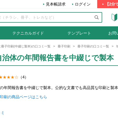
見本帳請求
ログイン
【2分
テクニカルガイド
テンプレート
お問
じ冊子印刷(中綴じ製本)の口コミ一覧
冊子印刷
冊子印刷の口コミ一覧
自治体の年間報告書を中綴じで製本
（4）
の年間報告書を中綴じで製本。公的な文書でも高品質な印刷と製
印刷の商品ページはこちら
コミ