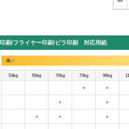
B8
印刷/フライヤー印刷/ビラ印刷
対応用紙
薄い
53kg
55kg
70kg
73kg
90kg
1
●
●
●
●
●
●
●