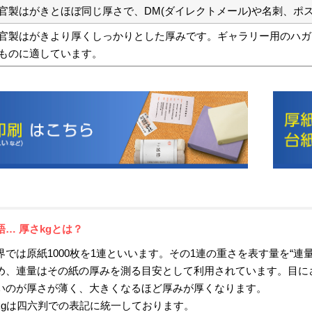
官製はがきとほぼ同じ厚さで、DM(ダイレクトメール)や名刺、ポ
官製はがきより厚くしっかりとした厚みです。ギャラリー用のハガ
ものに適しています。
語… 厚さkgとは？
界では原紙1000枚を1連といいます。その1連の重さを表す量を“
め、連量はその紙の厚みを測る目安として利用されています。目にさ
いのが厚さが薄く、大きくなるほど厚みが厚くなります。
kgは四六判での表記に統一しております。