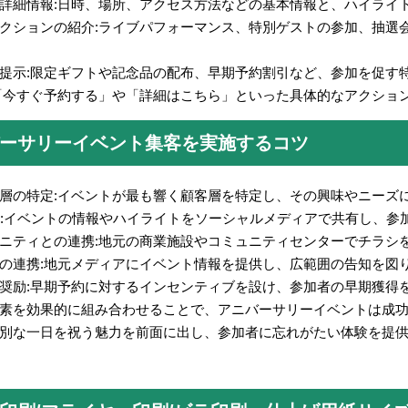
詳細情報:日時、場所、アクセス方法などの基本情報と、ハイライ
クションの紹介:ライブパフォーマンス、特別ゲストの参加、抽選
提示:限定ギフトや記念品の配布、早期予約割引など、参加を促す
「今すぐ予約する」や「詳細はこちら」といった具体的なアクショ
ーサリーイベント集客を実施するコツ
層の特定:イベントが最も響く顧客層を特定し、その興味やニーズ
用:イベントの情報やハイライトをソーシャルメディアで共有し、参
ニティとの連携:地元の商業施設やコミュニティセンターでチラシ
の連携:地元メディアにイベント情報を提供し、広範囲の告知を図
奨励:早期予約に対するインセンティブを設け、参加者の早期獲得
素を効果的に組み合わせることで、アニバーサリーイベントは成
別な一日を祝う魅力を前面に出し、参加者に忘れがたい体験を提