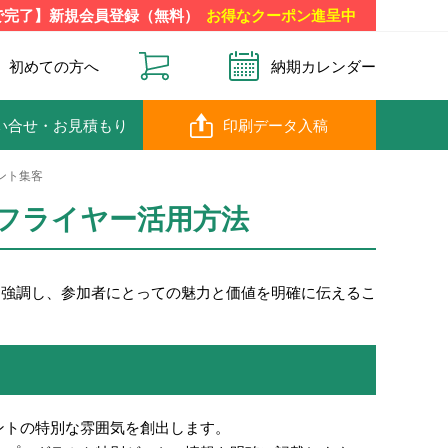
で完了】新規会員登録（無料）
お得なクーポン進呈中
初めての方へ
納期カレンダー
い合せ
・お見積もり
印刷データ入稿
ント集客
フライヤー活用方法
を強調し、参加者にとっての魅力と価値を明確に伝えるこ
ントの特別な雰囲気を創出します。