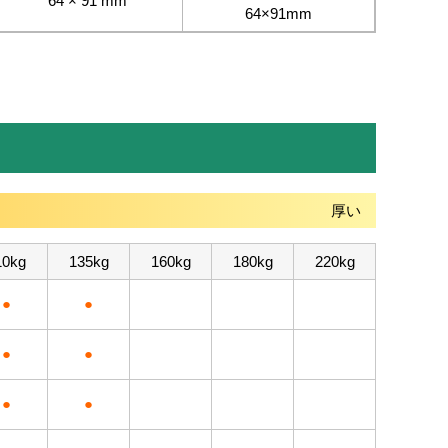
64 × 91 mm
64×91mm
厚い
10kg
135kg
160kg
180kg
220kg
●
●
●
●
●
●