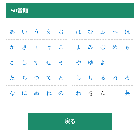
50音順
あ
い
う
え
お
は
ひ
ふ
へ
ほ
か
き
く
け
こ
ま
み
む
め
も
さ
し
す
せ
そ
や
ゆ
よ
た
ち
つ
て
と
ら
り
る
れ
ろ
な
に
ぬ
ね
の
わ
を
ん
英
戻る