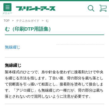
メニュー
検索
TOP
テクニカルガイド
む
む（印刷DTP用語集）
無線綴じ
無線綴じ
製本様式のひとつで、糸や針金を使わずに接着剤だけで中央
を綴じる方法を指します。丁合い後、背の部分を裁ち落とし
て切断面を引っ掻いて粗面とし、接着剤を塗布して接合しま
す。「アジロ綴じ」も無線綴じの一種だが、背の部分は裁ち
落とされないので混同しないように注意が必要です。