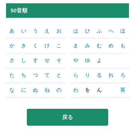
50音順
あ
い
う
え
お
は
ひ
ふ
へ
ほ
か
き
く
け
こ
ま
み
む
め
も
さ
し
す
せ
そ
や
ゆ
よ
た
ち
つ
て
と
ら
り
る
れ
ろ
な
に
ぬ
ね
の
わ
を
ん
英
戻る